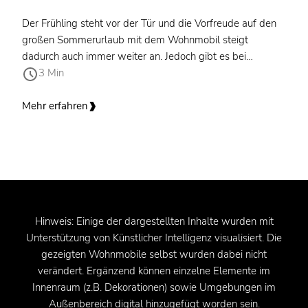
Der Frühling steht vor der Tür und die Vorfreude auf den
großen Sommerurlaub mit dem Wohnmobil steigt
dadurch auch immer weiter an. Jedoch gibt es bei
3 Min
längeren Ausfahrten mit dem Wohnmobil in andere
Länder einiges zu beachten. Welche Tipps Sie gerade bei
längeren Fahrten / Aufenthalten beachten sollten,
Mehr erfahren
erfahren Sie in folgendem Bericht.
Hinweis: Einige der dargestellten Inhalte wurden mit
Unterstützung von Künstlicher Intelligenz visualisiert. Die
gezeigten Wohnmobile selbst wurden dabei nicht
verändert. Ergänzend können einzelne Elemente im
Innenraum (z.B. Dekorationen) sowie Umgebungen im
Außenbereich digital hinzugefügt worden sein.