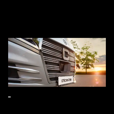
DAS IST JETZT WICHTIG FÜR HALTERINNEN
UND HALTER.
Vor Erstnutzung prüfen:
Neue Fahrzeuge müssen vor
dem ersten Einsatz eine bestandene Gasprüfung
vorweisen.