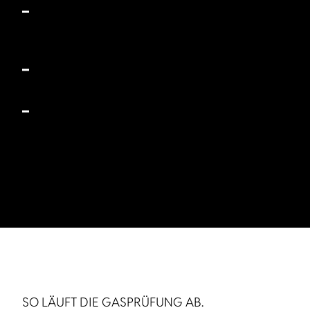
Nach Umbauten oder Reparaturen:
Jede
Veränderung an der Anlage erfordert eine neue
Prüfung.
Regelmäßigkeit beachten:
Alle 24 Monate ist eine
erneute Kontrolle notwendig.
Übergangsfrist nutzen:
Spätestens bis zum 19. Juni
2025 müssen Fahrzeuge ohne gültige Prüfung
überprüft werden.
SO LÄUFT DIE GASPRÜFUNG AB.