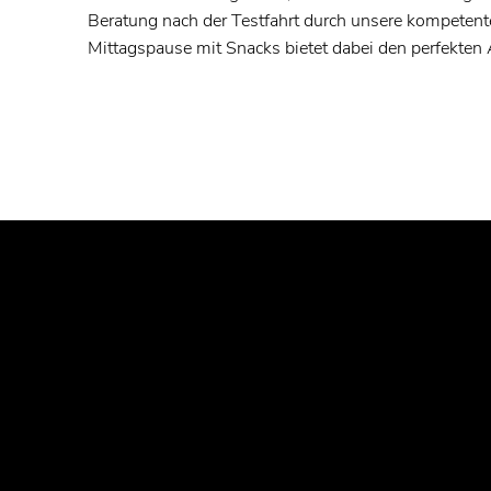
Beratung nach der Testfahrt durch unsere kompeten
Mittagspause mit Snacks bietet dabei den perfekten
BEVORSTEHENDE
AKTIONSTAGE.
30.09.2026