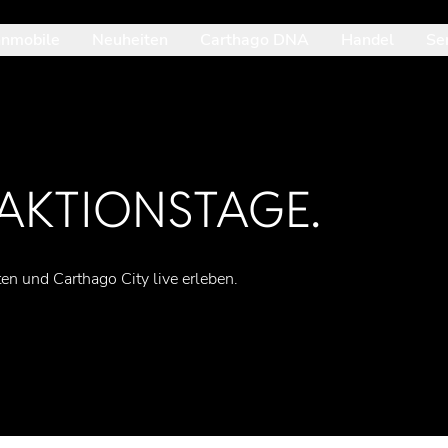
nmobile
Neuheiten
Carthago DNA
Handel
Se
it der Pfeil-nach-unten-Taste betrittst du das geöffnete Unterme
AKTIONSTAGE.
n und Carthago City live erleben.