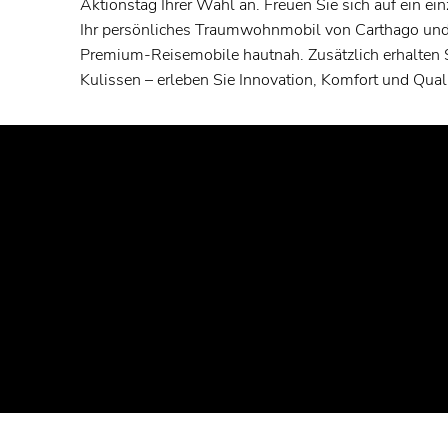
Aktionstag Ihrer Wahl an. Freuen Sie sich auf ein ein
Ihr persönliches Traumwohnmobil von Carthago und 
Premium-Reisemobile hautnah. Zusätzlich erhalten Si
Kulissen – erleben Sie Innovation, Komfort und Quali
WICHTIG:
Das Absenden des Fragebogens berechtigt noch nich
Sie sich einen der begehrten Plätze für Ihren Wunsch
erhalten Sie von uns, zwei Wochen vor Veranstaltun
Bestätigungsmail.
Für Ihren Ausflug nach Aulendorf sollten Sie ungefä
einplanen. Außerdem ist für eine Testfahrt der pass
erforderlich und muss vor Ort vorgezeigt werden.