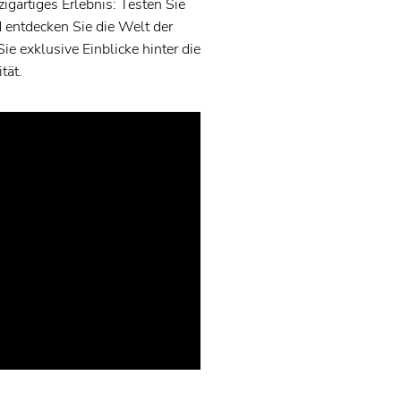
zigartiges Erlebnis: Testen Sie
entdecken Sie die Welt der
e exklusive Einblicke hinter die
tät.
t zur Teilnahme. Sollten
aktionstag gesichert haben,
gsbeginn, eine separate
hr einen halben Tag
ende Führerschein