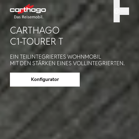
Sprache
Tipp: Mit
CARTHAGO
C1-TOURER T
EIN TEILINTEGRIERTES WOHNMOBIL
MIT DEN STÄRKEN EINES VOLLINTEGRIERTEN.
Konfigurator