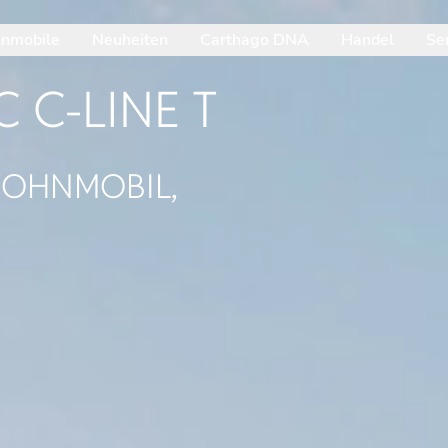
nmobile
Neuheiten
Carthago DNA
Handel
Se
it der Pfeil-nach-unten-Taste betrittst du das geöffnete Unterme
 C-LINE T
 WOHNMOBIL,