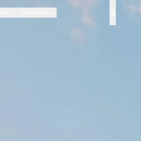
rvice
Unternehmen
nü. Mit Esc schließt du es wieder.
Sprache