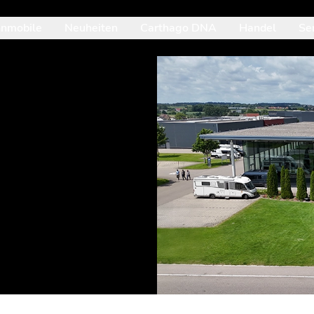
nmobile
Neuheiten
Carthago DNA
Handel
Se
it der Pfeil-nach-unten-Taste betrittst du das geöffnete Unterme