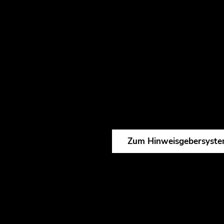
M.
Telefon in Deutschland:
+49 89693156867 (DE)
+49 89693156824 (EN)
Telefon in Slowenien:
+386 1 888 84 60
Zum Hinweisgebersyst