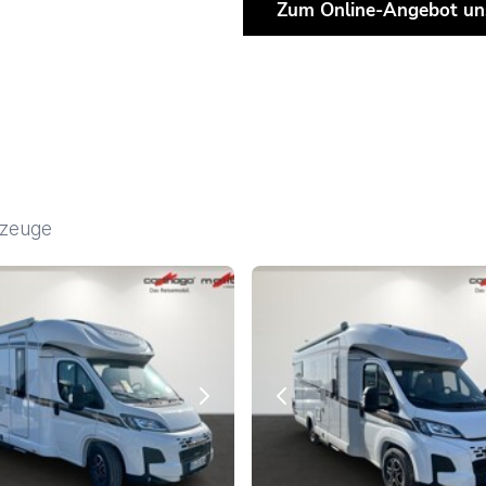
Zum Online-Angebot un
rzeuge
ous
Next
Previous