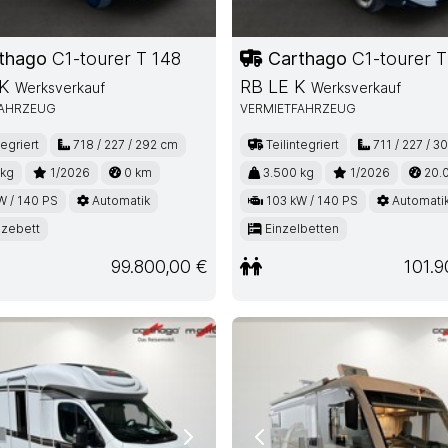
thago
C1-tourer T 148
Carthago
C1-tourer T
 K
RB LE K
Werksverkauf
Werksverkauf
FAHRZEUG
VERMIETFAHRZEUG
tegriert
718 / 227 / 292 cm
Teilintegriert
711 / 227 / 3
 kg
1/2026
0 km
3.500 kg
1/2026
20.
W / 140 PS
Automatik
103 kW / 140 PS
Automati
izebett
Einzelbetten
99.800,00 €
101.9
ous
Next
Previous