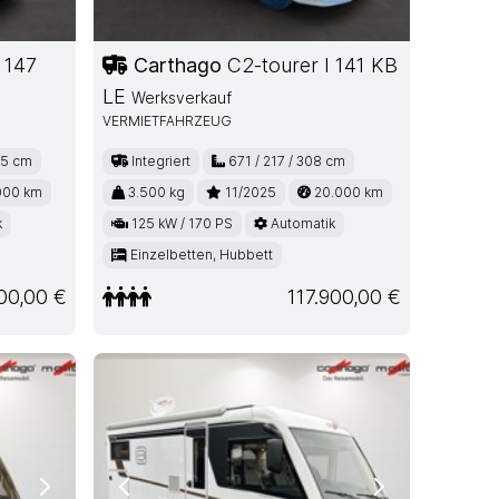
 147
Carthago
C2-tourer I 141 KB
LE
Werksverkauf
VERMIETFAHRZEUG
05 cm
Integriert
671 / 217 / 308 cm
000 km
3.500 kg
11/2025
20.000 km
k
125 kW / 170 PS
Automatik
Einzelbetten, Hubbett
00,00 €
117.900,00 €
Next
Previous
Next