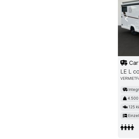
Previ
Car
LE L c
VERMIET
Integr
4.500
125 k
Einzel