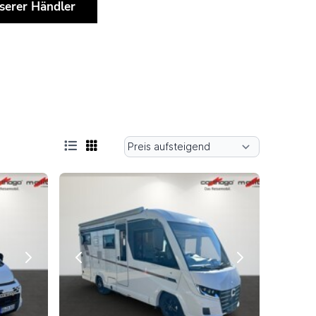
serer Händler
Next
Previous
Next