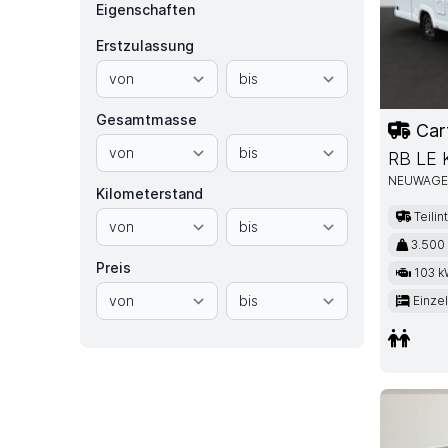
Eigenschaften
Erstzulassung
Gesamtmasse
Car
RB LE
NEUWAG
Kilometerstand
Teilin
3.500
Preis
103 k
Einze