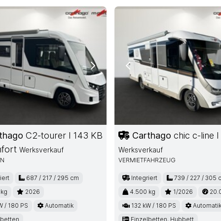
ous
Next
Previous
thago
C2-tourer I 143 KB
Carthago
chic c-line I
fort
Werksverkauf
Werksverkauf
EN
VERMIETFAHRZEUG
iert
687 / 217 / 295 cm
Integriert
739 / 227 / 305 
 kg
2026
4.500 kg
1/2026
20.
W / 180 PS
Automatik
132 kW / 180 PS
Automati
lbetten
Einzelbetten, Hubbett