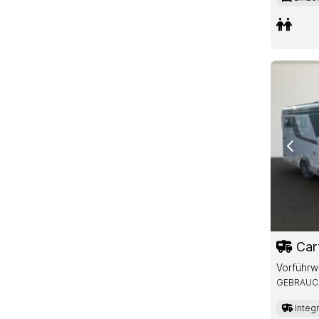
Previ
Car
Vorführ
GEBRAUC
Integr