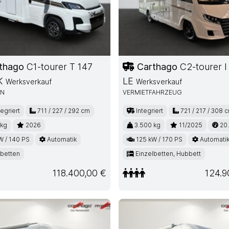
thago
C1-tourer T 147
Carthago
C2-tourer I
 K
LE
Werksverkauf
Werksverkauf
EN
VERMIETFAHRZEUG
tegriert
711 / 227 / 292 cm
Integriert
721 / 217 / 308 
 kg
2026
3.500 kg
11/2025
20
W / 140 PS
Automatik
125 kW / 170 PS
Automati
lbetten
Einzelbetten, Hubbett
118.400,00 €
124.9