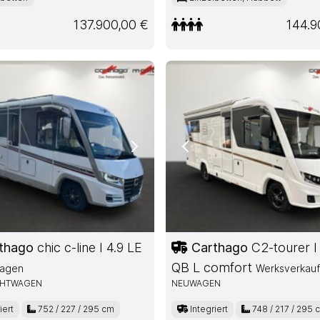
137.900,00 €
144.9
ous
Next
Previous
thago
chic c-line I 4.9 LE
Carthago
C2-tourer I
QB L comfort
wagen
Werksverkauf
HTWAGEN
NEUWAGEN
iert
752 / 227 / 295 cm
Integriert
748 / 217 / 295 