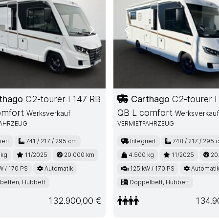
ous
Next
Previous
thago
C2-tourer I 147 RB
Carthago
C2-tourer I
omfort
QB L comfort
Werksverkauf
Werksverkauf
FAHRZEUG
VERMIETFAHRZEUG
iert
741 / 217 / 295 cm
Integriert
748 / 217 / 295 
 kg
11/2025
20.000 km
4.500 kg
11/2025
20
W / 170 PS
Automatik
125 kW / 170 PS
Automati
betten, Hubbett
Doppelbett, Hubbett
132.900,00 €
134.9