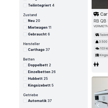
Teilintegriert
4
Car
Zustand
RB QB
Neu
20
VERMIET
Mietwagen
11
Gebraucht
6
Teilin
3.500
Hersteller
103 k
Carthago
37
Kings
Betten
Doppelbett
2
Einzelbetten
26
Hubbett
25
Kingsizebett
5
Getriebe
Automatik
37
Previ