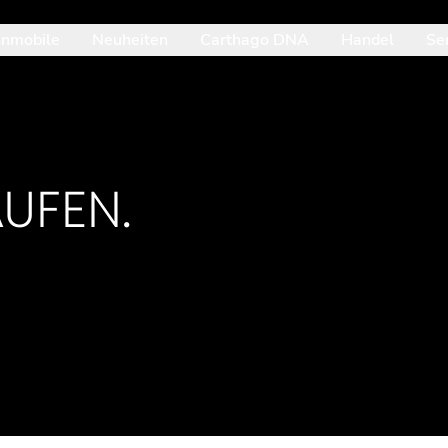
nmobile
Neuheiten
Carthago DNA
Handel
Se
it der Pfeil-nach-unten-Taste betrittst du das geöffnete Unterme
UFEN.