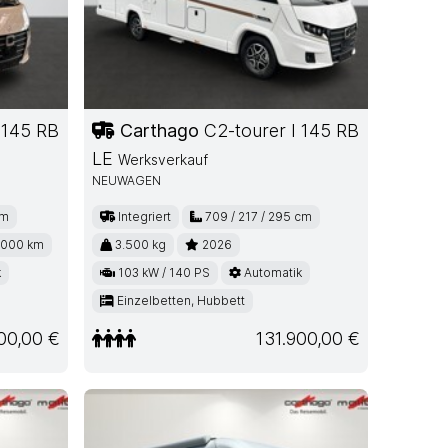
 145 RB
Carthago
C2-tourer I 145 RB
LE
Werksverkauf
NEUWAGEN
cm
Integriert
709 / 217 / 295 cm
.000 km
3.500 kg
2026
k
103 kW / 140 PS
Automatik
Einzelbetten, Hubbett
00,00 €
131.900,00 €