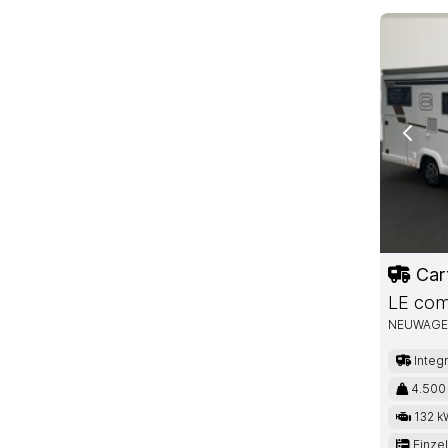
Previ
Car
LE com
NEUWAG
Integr
4.500
132 k
Einze