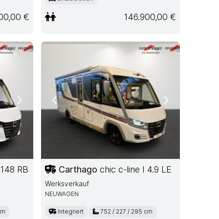
00,00 €
146.900,00 €
Next
Previous
Next
 148 RB
Carthago
chic c-line I 4.9 LE
Werksverkauf
NEUWAGEN
cm
Integriert
752 / 227 / 295 cm