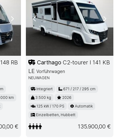
Next
Previous
Next
 148 RB
Carthago
C2-tourer I 141 KB
LE
Vorführwagen
NEUWAGEN
cm
Integriert
671 / 217 / 295 cm
.000 km
3.500 kg
2026
k
125 kW / 170 PS
Automatik
Einzelbetten, Hubbett
00,00 €
135.900,00 €