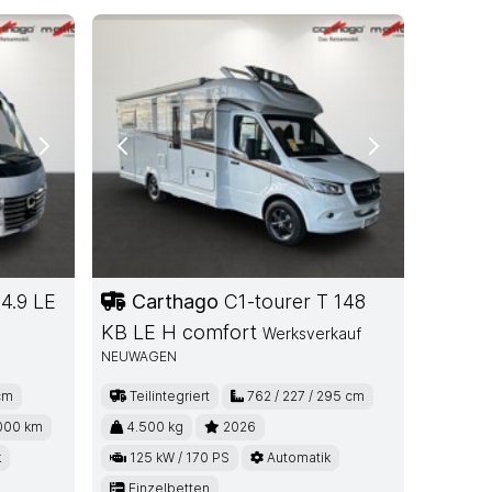
Next
Previous
Next
 4.9 LE
Carthago
C1-tourer T 148
KB LE H comfort
Werksverkauf
NEUWAGEN
cm
Teilintegriert
762 / 227 / 295 cm
000 km
4.500 kg
2026
k
125 kW / 170 PS
Automatik
Einzelbetten