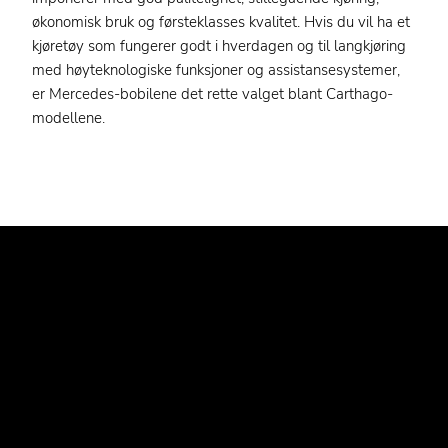
økonomisk bruk og førsteklasses kvalitet. Hvis du vil ha et
kjøretøy som fungerer godt i hverdagen og til langkjøring
med høyteknologiske funksjoner og assistansesystemer,
er Mercedes-bobilene det rette valget blant Carthago-
modellene.
VIL DU FINNE
DRØMMEKJØRETØYET HOS
FORHANDLEREN DIN?
Har du samlet mer enn nok informasjon? Vil du gå direkte