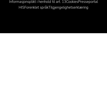
Informasjonsplikt i henhold til art. 13
Cookies
Presseportal
HIS
Forenklet språk
Tilgjengelighetserklæring