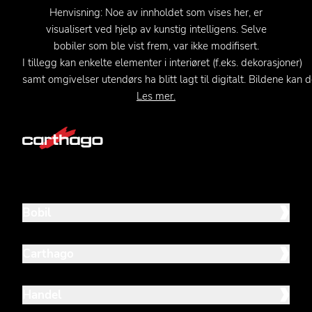
Henvisning
:
Noe
av
innholdet
som
vises
her, er
visualisert
ved
hjelp
av
kunstig
intelligens
. Selve
bobiler
som
ble
vist
frem
,
var
ikke
modifisert
.
I
tillegg
kan
enkelte
elementer
i
interiøret
(
f.eks
.
dekorasjoner
)
samt
omgivelser
utendørs
ha
blitt
lagt
til
digitalt
.
Bildene
kan
d
Les
mer.
Bobil
Carthago
Handel