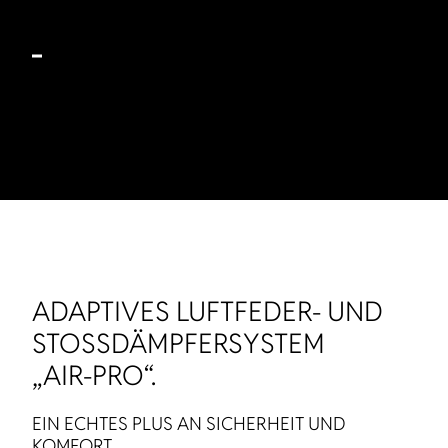
Hinterachse)
Wählbar bei den Baureihen
chic s-plus
und
liner-for-
two
ADAPTIVES LUFTFEDER- UND
STOSSDÄMPFERSYSTEM
„AIR-PRO“.
EIN ECHTES PLUS AN SICHERHEIT UND
KOMFORT.