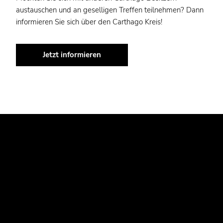
austauschen und an geselligen Treffen teilnehmen? Dann
informieren Sie sich über den Carthago Kreis!
Jetzt informieren
JETZT IHR TRAUM-WOHNMOBIL
ENTDECKEN.
Entdecken Sie die Vielfalt unserer Carthago Wohnmobile
und finden Sie das Modell, das perfekt zu Ihren