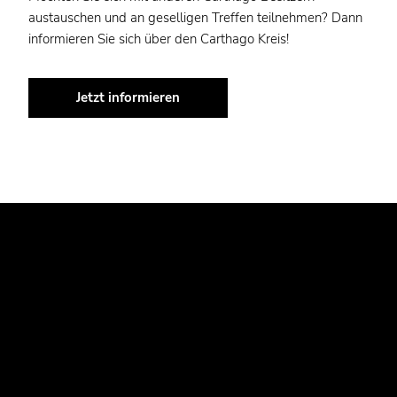
austauschen und an geselligen Treffen teilnehmen? Dann
informieren Sie sich über den Carthago Kreis!
Jetzt informieren
JETZT IHR TRAUM-WOHNMOBIL
ENTDECKEN.
Entdecken Sie die Vielfalt unserer Carthago Wohnmobile
und finden Sie das Modell, das perfekt zu Ihren